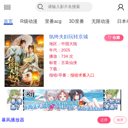
首页
R级动漫
里番acg
3D里番
无限动漫
日本
纨绔夫妇玩转京城
♡ 收藏
地区：中国大陆
年代：2025
播放：734 次
标签：古装仙侠
下载：
报错/寻番：
报错求番入口
暴风播放器
正序
倒序