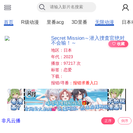
首页
R级动漫
里番acg
3D里番
无限动漫
日本
Secret Mission～潜入捜査官绝对
不会输！～
♡ 收藏
地区：日本
年代：2023
播放：97217 次
标签：恋爱
下载：
报错/寻番：
报错求番入口
非凡云播
正序
倒序