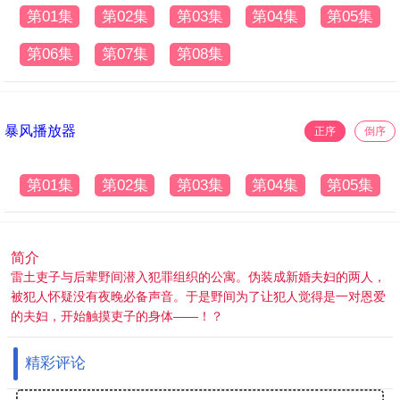
第01集
第02集
第03集
第04集
第05集
第06集
第07集
第08集
暴风播放器
正序
倒序
第01集
第02集
第03集
第04集
第05集
简介
雷土吏子与后辈野间潜入犯罪组织的公寓。伪装成新婚夫妇的两人，
被犯人怀疑没有夜晚必备声音。于是野间为了让犯人觉得是一对恩爱
的夫妇，开始触摸吏子的身体——！？
精彩评论