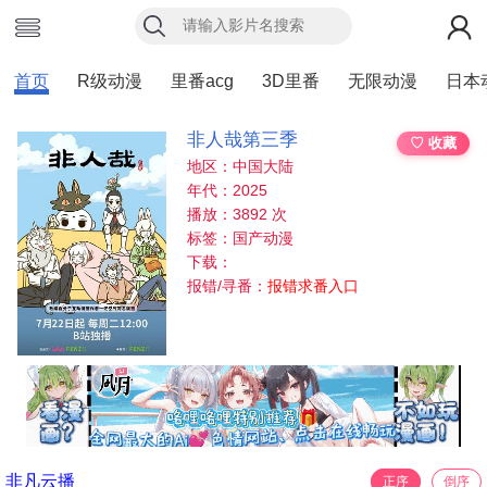
首页
R级动漫
里番acg
3D里番
无限动漫
日本
非人哉第三季
♡ 收藏
地区：中国大陆
年代：2025
播放：3892 次
标签：国产动漫
下载：
报错/寻番：
报错求番入口
非凡云播
正序
倒序