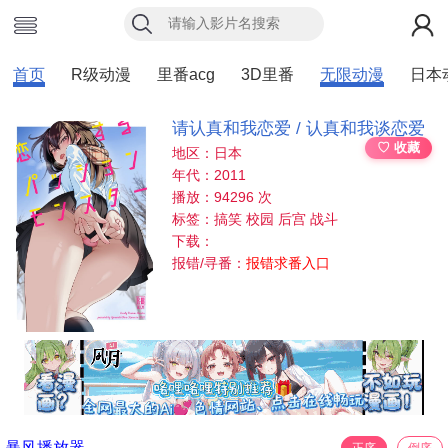
首页
R级动漫
里番acg
3D里番
无限动漫
日本
请认真和我恋爱 / 认真和我谈恋爱
♡ 收藏
地区：日本
年代：2011
播放：94296 次
标签：搞笑 校园 后宫 战斗
下载：
报错/寻番：
报错求番入口
暴风播放器
正序
倒序