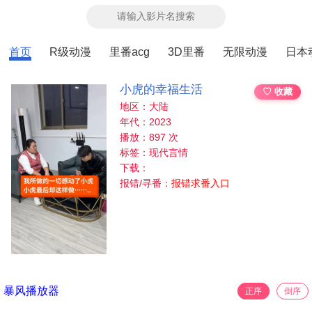
首页
R级动漫
里番acg
3D里番
无限动漫
日本
小虎的幸福生活
♡ 收藏
地区：大陆
年代：2023
播放：897 次
标签：现代言情
下载：
报错/寻番：
报错求番入口
暴风播放器
正序
倒序