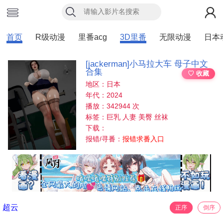
首页
R级动漫
里番acg
3D里番
无限动漫
日本
[jackerman]小马拉大车 母子中文
合集
♡ 收藏
地区：日本
年代：2024
播放：342944 次
标签：巨乳 人妻 美臀 丝袜
下载：
报错/寻番：
报错求番入口
超云
正序
倒序