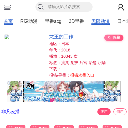
首页
R级动漫
里番acg
3D里番
无限动漫
日本
龙王的工作
♡ 收藏
地区：日本
年代：2018
播放：10343 次
标签：搞笑 竞技 后宫 治愈 职场
下载：
报错/寻番：
报错求番入口
非凡云播
正序
倒序