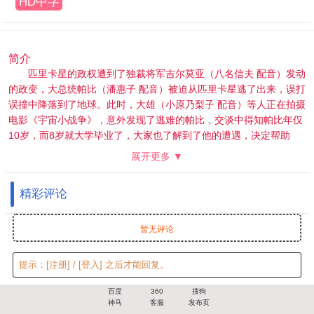
HD中字
简介
匹里卡星的政权遭到了独裁将军吉尔莫亚（八名信夫 配音）发动
的政变，大总统帕比（潘惠子 配音）被迫从匹里卡星逃了出来，误打
误撞中降落到了地球。此时，大雄（小原乃梨子 配音）等人正在拍摄
电影《宇宙小战争》，意外发现了逃难的帕比，交谈中得知帕比年仅
10岁，而8岁就大学毕业了，大家也了解到了他的遭遇，决定帮助
他，并同他成了好朋友。吉尔莫亚军队通过小型侦察机找到帕比的行
展开更多 ▼
踪，向大雄等人发起了攻击，他们捉了静香做人质。帕比为了不连累
大家，最后向叛军投降了。帕比的爱犬胖胖（三ツ矢雄二 配音）通过
精彩评论
自己的嗅觉找了帕比的位置，可惜来玩了一步，正好遇上了哆啦A梦
等人，大家计划一要救回静香和帕比，一同向皮力卡星出发了，但在
未知的星球里又将会有什么样的冒险等待着他们了……
暂无评论
提示：
[注册]
/
[登入]
之后才能回复。
百度
360
搜狗
神马
客服
发布页