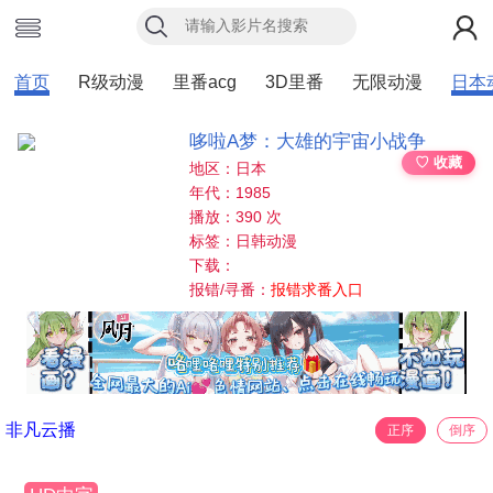
首页
R级动漫
里番acg
3D里番
无限动漫
日本
哆啦A梦：大雄的宇宙小战争
♡ 收藏
地区：日本
年代：1985
播放：390 次
标签：日韩动漫
下载：
报错/寻番：
报错求番入口
非凡云播
正序
倒序