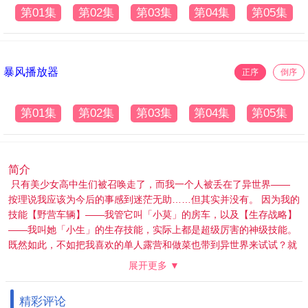
第01集
第02集
第03集
第04集
第05集
暴风播放器
正序
倒序
第01集
第02集
第03集
第04集
第05集
简介
只有美少女高中生们被召唤走了，而我一个人被丢在了异世界——
按理说我应该为今后的事感到迷茫无助……但其实并没有。 因为我的
技能【野营车辆】——我管它叫「小莫」的房车，以及【生存战略】
——我叫她「小生」的生存技能，实际上都是超级厉害的神级技能。
既然如此，不如把我喜欢的单人露营和做菜也带到异世界来试试？就
这么干吧！ 正这么想着的时候，超棒的伙伴们一个接一个地登场了♪
展开更多 ▼
好嘞，那就大家一起踏上异世界美食之旅吧！ 来，请上车！ 为了尽
情享受异世界，小莫，出发前进！
精彩评论