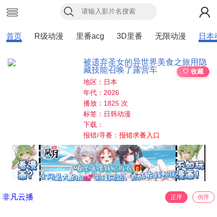
首页
R级动漫
里番acg
3D里番
无限动漫
日本
被遗弃圣女的异世界美食之旅用隐
藏技能召唤了露营车
♡ 收藏
地区：日本
年代：2026
播放：1825 次
标签：日韩动漫
下载：
报错/寻番：
报错求番入口
非凡云播
正序
倒序