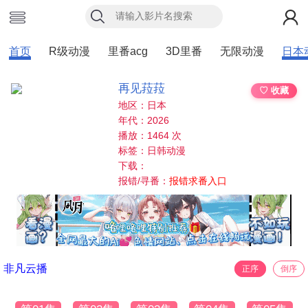
首页
R级动漫
里番acg
3D里番
无限动漫
日本
再见菈菈
♡ 收藏
地区：日本
年代：2026
播放：1464 次
标签：日韩动漫
下载：
报错/寻番：
报错求番入口
非凡云播
正序
倒序