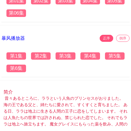
第01集
第02集
第03集
第04集
第05集
第06集
暴风播放器
正序
倒序
第1集
第2集
第3集
第4集
第5集
第6集
简介
昔々あるところに、ララという人魚のプリンセスがおりました。
海の王である父と、姉たちに愛されて、すくすくと育ちました。 あ
る日、ララは地上に生きる人間の王子に恋をしてしまいます。 それ
は人魚たちの世界では許されぬ、禁じられた恋でした。 それでもラ
ラは地上へ旅立ちます。 魔女グレイスにもらった薬を飲み、人間の
姿になったのです。 しかしそれは、”本当の愛”を見つけなければ、