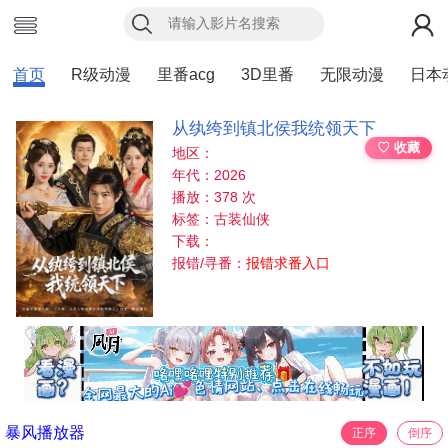
首页
R级动漫
里番acg
3D里番
无限动漫
日本
从纨绔到镇北侯我统领天下
♡ 收藏
地区：
年代：2026
播放：378 次
标签：古装仙侠
下载：
报错/寻番：
报错求番入口
暴风播放器
正序
倒序