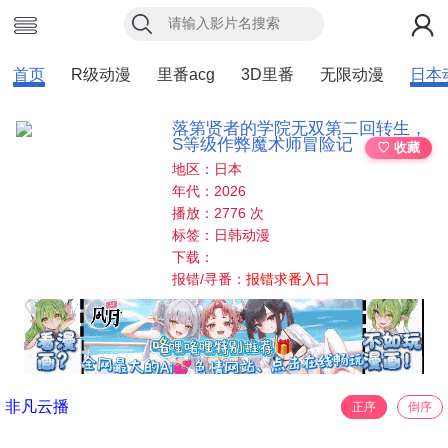
首页
R级动漫
里番acg
3D里番
无限动漫
日本
落第贤者的学院无双第二回转生，
S等级作弊魔术师冒险记
♡ 收藏
地区：日本
年代：2026
播放：2776 次
标签：日韩动漫
下载：
报错/寻番：
报错求番入口
非凡云播
正序
倒序