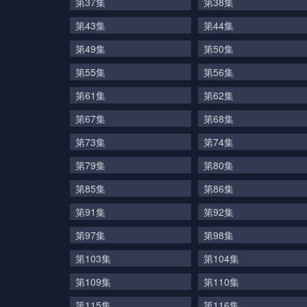
第37集
第38集
第43集
第44集
第49集
第50集
第55集
第56集
第61集
第62集
第67集
第68集
第73集
第74集
第79集
第80集
第85集
第86集
第91集
第92集
第97集
第98集
第103集
第104集
第109集
第110集
第115集
第116集