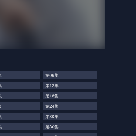
集
第06集
集
第12集
集
第18集
集
第24集
集
第30集
集
第36集