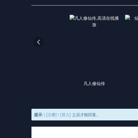

凡人修仙传
提示：
[注册]
/
[登入]
之后才能回复。
最新评论