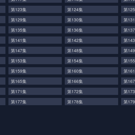
第123集
第124集
第12
第129集
第130集
第13
第135集
第136集
第13
第141集
第142集
第14
第147集
第148集
第14
第153集
第154集
第15
第159集
第160集
第16
第165集
第166集
第16
第171集
第172集
第17
第177集
第178集
第17