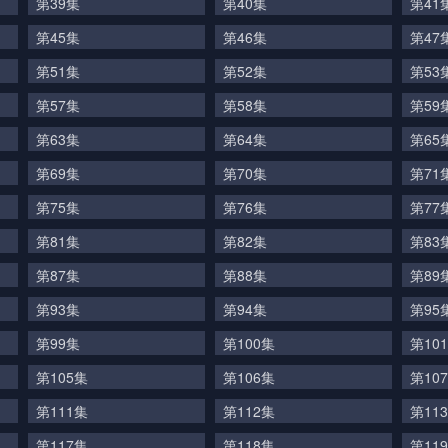
第39集
第40集
第41
第45集
第46集
第47
第51集
第52集
第53
第57集
第58集
第59
第63集
第64集
第65
第69集
第70集
第71
第75集
第76集
第77
第81集
第82集
第83
第87集
第88集
第89
第93集
第94集
第95
第99集
第100集
第10
第105集
第106集
第10
第111集
第112集
第11
第117集
第118集
第11