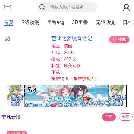
首页
R级动漫
里番acg
3D里番
无限动漫
日本
芭比之梦境奇遇记
♡ 收藏
地区：美国
年代：2016
播放：462 次
标签：欧美动漫
下载：
报错/寻番：
报错求番入口
非凡云播
正序
倒序