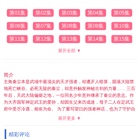
第01集
第02集
第03集
第04集
第05集
第06集
第07集
第08集
第09集
第10集
第11集
第12集
第13集
第14集
第15集
展开全部 ▼
简介
主角秦尘本是武域中最顶尖的天才强者，却遭歹人暗算，陨落大陆禁
地死亡峡谷。必死无疑的秦尘，却意外触发神秘古剑的力量…… 三百
年后，天武大陆偏僻之地，一位同名少年意外继承了秦尘的意志。作
为大齐国军神定武王的爱孙，却因生父来历成迷，母子二人在定武王
府中受尽冷遇，相依为命。 为了重写望日的强者神话，也为了守护自
己所爱的一切，秦尘毅然决然扛起维护天下五国的大任，再度踏上武
展开更多 ▼
道之路。
精彩评论