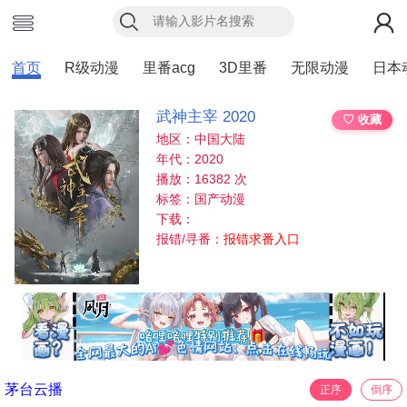
首页
R级动漫
里番acg
3D里番
无限动漫
日本
武神主宰 2020
♡ 收藏
地区：中国大陆
年代：2020
播放：16382 次
标签：国产动漫
下载：
报错/寻番：
报错求番入口
茅台云播
正序
倒序