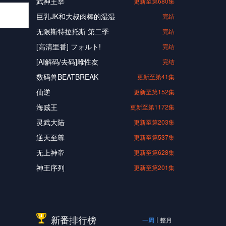
武神主宰
更新至第680集
巨乳JK和大叔肉棒的湿湿
完结
无限斯特拉托斯 第二季
完结
[高清里番] フォルト!
完结
[AI解码/去码]雌性友
完结
数码兽BEATBREAK
更新至第41集
仙逆
更新至第152集
海贼王
更新至第1172集
灵武大陆
更新至第203集
逆天至尊
更新至第537集
无上神帝
更新至第628集
神王序列
更新至第201集
新番排行榜
一周
整月