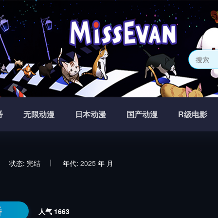
番
无限动漫
日本动漫
国产动漫
R级电影
状态:
完结
年代:
2025
年
月
番
人气
1663