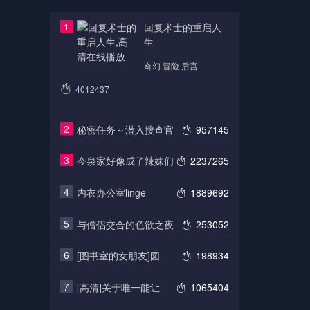
1
回复术士的重启人
生
奇幻 冒险 后宫
4012437
2
秘密任务～潜入搜查官
957145
3
今泉家好像成了辣妹们
2237265
4
内衣办公室linge
1889692
5
与僧侣交合的色欲之夜
253052
6
[图书室的女朋友]図
198934
7
[高清]关于唯一能让
1065404