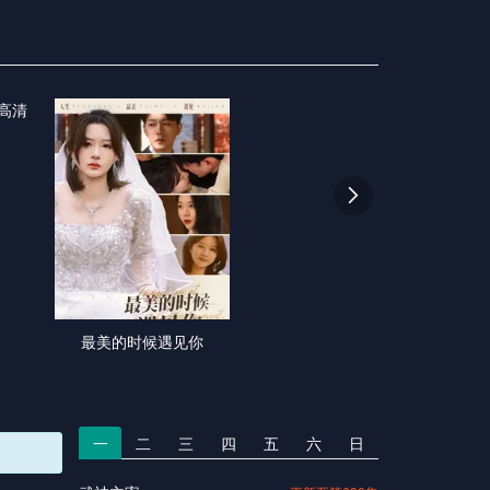

）
最美的时候遇见你
一
二
三
四
五
六
日