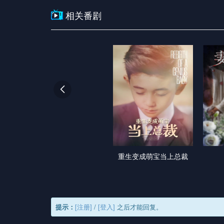
相关番剧

重生变成萌宝当上总裁
提示：
[注册]
/
[登入]
之后才能回复。