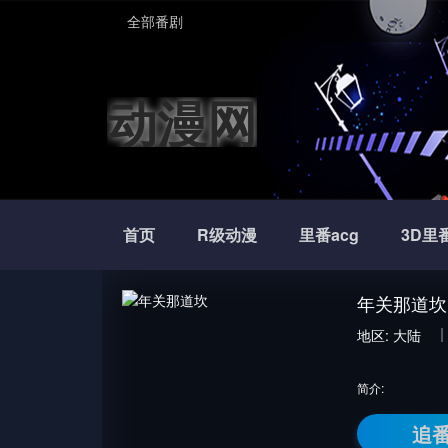
全部番剧
动漫网
首页
R级动漫
里番acg
3D里
年关那道坎
地区:
大陆
简介:
追