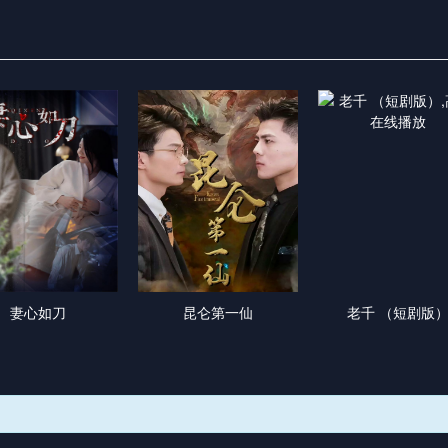
妻心如刀
昆仑第一仙
老千 （短剧版