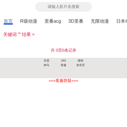
首页
R级动漫
里番acg
3D里番
无限动漫
日本
关键词 ”“ 结果 >
共
0
页
0
条记录
百度
360
搜狗
神马
客服
发布页
===客服答疑===