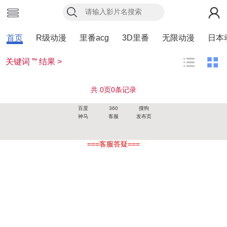
首页
R级动漫
里番acg
3D里番
无限动漫
日本
关键词 ”“ 结果 >
共
0
页
0
条记录
百度
360
搜狗
神马
客服
发布页
===客服答疑===