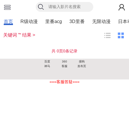
首页
R级动漫
里番acg
3D里番
无限动漫
日本
关键词 ”“ 结果 >
共
0
页
0
条记录
百度
360
搜狗
神马
客服
发布页
===客服答疑===